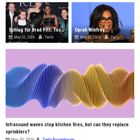
Schlag für Brad Pitt: Tochter Zahara distanziert sich öffentlich von ihm
Oprah Winfrey
May 22, 2026
Twila
May 22, 2026
Twila
Rosenbaum
Rosenbaum
Infrasound waves stop kitchen fires, but can they replace
sprinklers?
May 20, 2026
Twila Rosenbaum