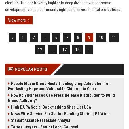
election. The controversy highlights deep divides over economic
development versus community rights and environmental protections.
View more
‹
1
2
...
6
7
8
9
10
11
12
...
17
18
›
POPULAR POSTS
Popolo Music Group Hosts Thanksgiving Celebration for
Everlasting Hope and Vulnerable Children in Cebu
How Do Businesses Use Press Release Distribution to Build
Brand Authority?
High DA PA Social Bookmarking Sites List USA
News Wire Service For Startup Funding Stories | PR Wires
Stewart Assets Real Estate Analyst
Torres Lawyers - Senior Legal Counsel