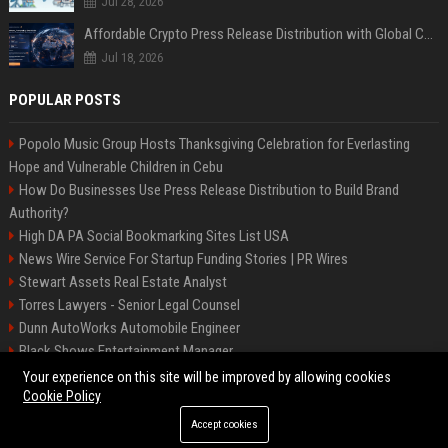
Jul 28, 2026
Affordable Crypto Press Release Distribution with Global Coverage
Jul 18, 2026
POPULAR POSTS
Popolo Music Group Hosts Thanksgiving Celebration for Everlasting
Hope and Vulnerable Children in Cebu
How Do Businesses Use Press Release Distribution to Build Brand
Authority?
High DA PA Social Bookmarking Sites List USA
News Wire Service For Startup Funding Stories | PR Wires
Stewart Assets Real Estate Analyst
Torres Lawyers - Senior Legal Counsel
Dunn AutoWorks Automobile Engineer
Black Shows Entertainment Manager
Mcdonald Vision - Entertainment Project Manager
Your experience on this site will be improved by allowing cookies
Cookie Policy
Accept cookies
©2026 BipBiz. All right reserved.