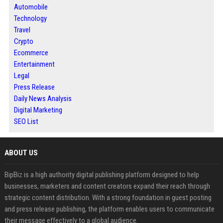
Automobile
Technology
Travel
Crypto
Ecommerce
Entertainment
Legal
Press Release
Daily News Analysis
Digital Marketing
SEO List
ABOUT US
BipBiz is a high authority digital publishing platform designed to help
businesses, marketers and content creators expand their reach through
strategic content distribution. With a strong foundation in guest posting
and press release publishing, the platform enables users to communicate
their message effectively to a global audience.