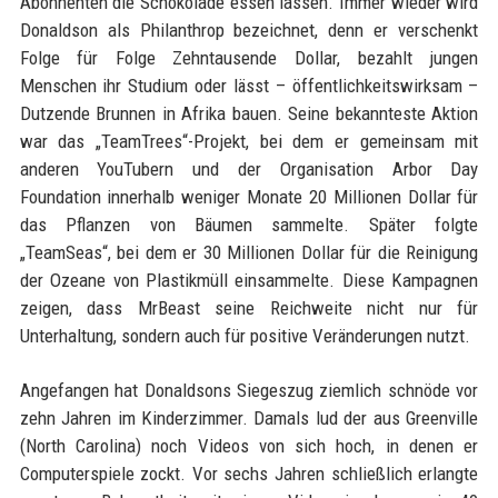
Abonnenten die Schokolade essen lassen. Immer wieder wird
Donaldson als Philanthrop bezeichnet, denn er verschenkt
Folge für Folge Zehntausende Dollar, bezahlt jungen
Menschen ihr Studium oder lässt – öffentlichkeitswirksam –
Dutzende Brunnen in Afrika bauen. Seine bekannteste Aktion
war das „TeamTrees“-Projekt, bei dem er gemeinsam mit
anderen YouTubern und der Organisation Arbor Day
Foundation innerhalb weniger Monate 20 Millionen Dollar für
das Pflanzen von Bäumen sammelte. Später folgte
„TeamSeas“, bei dem er 30 Millionen Dollar für die Reinigung
der Ozeane von Plastikmüll einsammelte. Diese Kampagnen
zeigen, dass MrBeast seine Reichweite nicht nur für
Unterhaltung, sondern auch für positive Veränderungen nutzt.
Angefangen hat Donaldsons Siegeszug ziemlich schnöde vor
zehn Jahren im Kinderzimmer. Damals lud der aus Greenville
(North Carolina) noch Videos von sich hoch, in denen er
Computerspiele zockt. Vor sechs Jahren schließlich erlangte