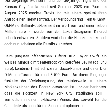
Die 36-jährige Musikerin und der 36-jährige Tight End der
Kansas City Chiefs sind seit Sommer 2023 ein Paar. Im
August 2025 machte Travis ihr mit einem spektakulären
Antrag einen Heiratsantrag. Der Verlobungsring – ein 8-Karat-
Old-Mine-Brilliant-Cut-Diamant im Wert von rund einer halben
Million Euro – wurde von der Luxus-Designerin Kindred
Lubeck entworfen. Seitdem wird über die Hochzeit spekuliert,
doch nun scheinen alle Details zu stehen.
Beim jüngsten öffentlichen Auftritt trug Taylor Swift ein
weißes Minikleid mit Faltenrock von Retrofête Devika (ca. 340
Euro), kombiniert mit schwarzen Gucci-Pumps und einer Dior
D-Motion-Tasche für rund 3.500 Euro. An ihrem Ringfinger
funkelte der Verlobungsring, der mittlerweile zu einem
Markenzeichen des Paares geworden ist. Insider berichten,
dass die Hochzeit in New York City stattfinden soll –
vermutlich in einem exklusiven Venue, das sowohl für die
Gästeliste als auch für die Sicherheit optimiert ist.