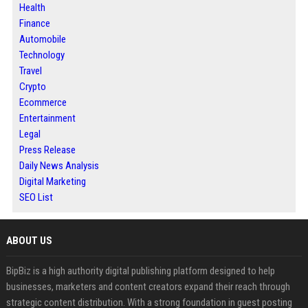
Health
Finance
Automobile
Technology
Travel
Crypto
Ecommerce
Entertainment
Legal
Press Release
Daily News Analysis
Digital Marketing
SEO List
ABOUT US
BipBiz is a high authority digital publishing platform designed to help
businesses, marketers and content creators expand their reach through
strategic content distribution. With a strong foundation in guest posting