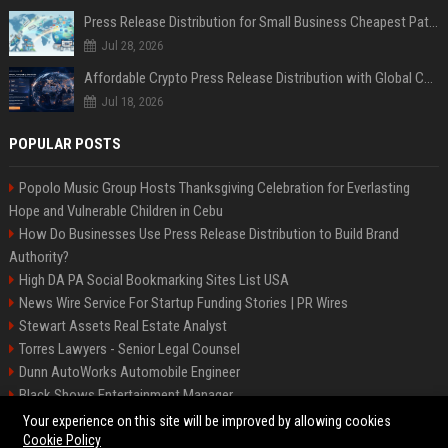
Press Release Distribution for Small Business Cheapest Path to Real Coverage
Jul 28, 2026
Affordable Crypto Press Release Distribution with Global Coverage
Jul 18, 2026
POPULAR POSTS
Popolo Music Group Hosts Thanksgiving Celebration for Everlasting
Hope and Vulnerable Children in Cebu
How Do Businesses Use Press Release Distribution to Build Brand
Authority?
High DA PA Social Bookmarking Sites List USA
News Wire Service For Startup Funding Stories | PR Wires
Stewart Assets Real Estate Analyst
Torres Lawyers - Senior Legal Counsel
Dunn AutoWorks Automobile Engineer
Black Shows Entertainment Manager
Mcdonald Vision - Entertainment Project Manager
Your experience on this site will be improved by allowing cookies
Cookie Policy