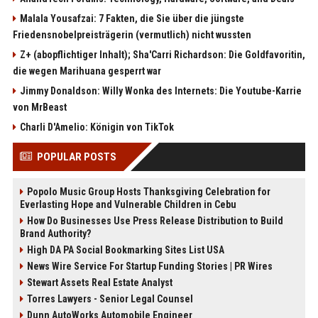
Malala Yousafzai: 7 Fakten, die Sie über die jüngste
Friedensnobelpreisträgerin (vermutlich) nicht wussten
Z+ (abopflichtiger Inhalt); Sha'Carri Richardson: Die Goldfavoritin,
die wegen Marihuana gesperrt war
Jimmy Donaldson: Willy Wonka des Internets: Die Youtube-Karrie
von MrBeast
Charli D'Amelio: Königin von TikTok
POPULAR POSTS
Popolo Music Group Hosts Thanksgiving Celebration for
Everlasting Hope and Vulnerable Children in Cebu
How Do Businesses Use Press Release Distribution to Build
Brand Authority?
High DA PA Social Bookmarking Sites List USA
News Wire Service For Startup Funding Stories | PR Wires
Stewart Assets Real Estate Analyst
Torres Lawyers - Senior Legal Counsel
Dunn AutoWorks Automobile Engineer