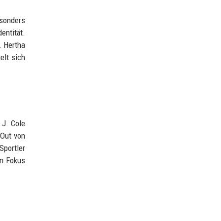
esonders
entität.
. Hertha
elt sich
 J. Cole
-Out von
Sportler
en Fokus