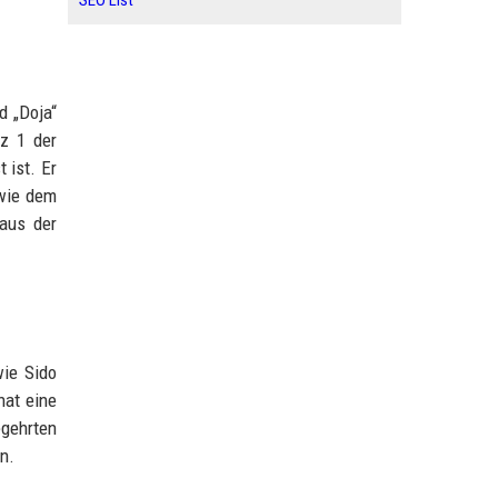
SEO List
d „Doja“
tz 1 der
 ist. Er
 wie dem
 aus der
wie Sido
hat eine
gehrten
n.