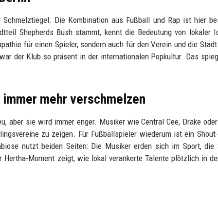
er Schmelztiegel. Die Kombination aus Fußball und Rap ist hier b
dtteil Shepherds Bush stammt, kennt die Bedeutung von lokaler Id
ympathie für einen Spieler, sondern auch für den Verein und die Stadt
ar der Klub so präsent in der internationalen Popkultur. Das spieg
p immer mehr verschmelzen
u, aber sie wird immer enger. Musiker wie Central Cee, Drake oder
blingsvereine zu zeigen. Für Fußballspieler wiederum ist ein Shout
ose nutzt beiden Seiten: Die Musiker erden sich im Sport, die 
r Hertha-Moment zeigt, wie lokal verankerte Talente plötzlich in d