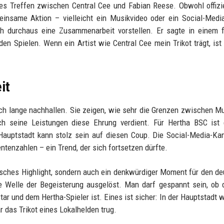
s Treffen zwischen Central Cee und Fabian Reese. Obwohl offizi
meinsame Aktion – vielleicht ein Musikvideo oder ein Social-Medi
ich durchaus eine Zusammenarbeit vorstellen. Er sagte in einem 
den Spielen. Wenn ein Artist wie Central Cee mein Trikot trägt, ist
it
och lange nachhallen. Sie zeigen, wie sehr die Grenzen zwischen M
h seine Leistungen diese Ehrung verdient. Für Hertha BSC ist 
Hauptstadt kann stolz sein auf diesen Coup. Die Social-Media-Ka
tenzahlen – ein Trend, der sich fortsetzen dürfte.
lisches Highlight, sondern auch ein denkwürdiger Moment für den d
e Welle der Begeisterung ausgelöst. Man darf gespannt sein, ob 
r und dem Hertha-Spieler ist. Eines ist sicher: In der Hauptstadt 
r das Trikot eines Lokalhelden trug.