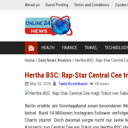
About us
Guest Posting
Terms and Conditions
Cookie 
HEALTH
FINANCE
TRAVEL
TECHNOLOG
Home
/
Daily News Analysis
/
Hertha BSC: Rap-Star Central Ce
Hertha BSC: Rap-Star Central Cee tr
May 30, 2026
Twila Rosenbaum
68 views
Berlin erlebte am Sonntagabend einen besonderen Mo
betrat. Rund 14 Millionen Instagram-Follower verfolge
Charts stürmt. Doch diesmal sorgte nicht nur seine 
Konzerts zog Central Cee ein Trikot von Hertha BSC 