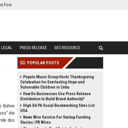
it Post
LEGAL
PRESS RELEASE
SEO RESOURCE
POPULAR POSTS
Popolo Music Group Hosts Thanksgiving
Celebration for Everlasting Hope and
Vulnerable Children in Cebu
How Do Businesses Use Press Release
Distribution to Build Brand Authority?
ie Bühne
High DA PA Social Bookmarking Sites List
USA
ess“ die
News Wire Service For Startup Funding
Ende des
Stories | PR Wires