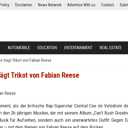
Policy
Disclaimer
News Network
Advertise With us
Contact
Subm
Y
AUTOMOBILE
EDUCATION
ENTERTAINMENT
REAL ESTATE
e trägt Trikot von Fabian Reese
ägt Trikot von Fabian Reese
ment, als der britische Rap-Superstar Central Cee im Velodrom d
n den 26-jährigen Musiker, der mit seinem Album „Can‘t Rush Greatn
Musik für Aufsehen, sondern auch ein unerwartetes Outfit: Gegen 
über – mit dem Namen von Fabian Reese auf dem Rücken.