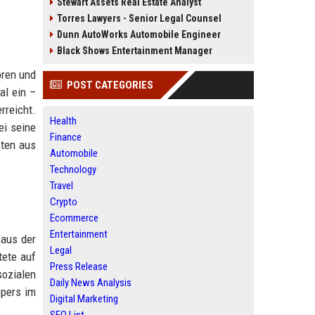
Stewart Assets Real Estate Analyst
Torres Lawyers - Senior Legal Counsel
Dunn AutoWorks Automobile Engineer
Black Shows Entertainment Manager
oren und
POST CATEGORIES
al ein –
rreicht.
Health
ei seine
Finance
sten aus
Automobile
Technology
Travel
Crypto
Ecommerce
Entertainment
 aus der
Legal
tete auf
Press Release
sozialen
Daily News Analysis
ppers im
Digital Marketing