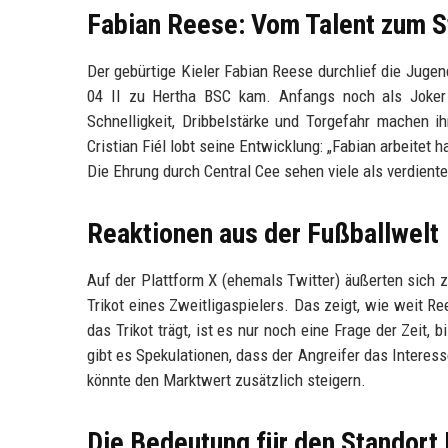
Fabian Reese: Vom Talent zum S
Der gebürtige Kieler Fabian Reese durchlief die Juge
04 II zu Hertha BSC kam. Anfangs noch als Joker e
Schnelligkeit, Dribbelstärke und Torgefahr machen ih
Cristian Fiél lobt seine Entwicklung: „Fabian arbeitet ha
Die Ehrung durch Central Cee sehen viele als verdient
Reaktionen aus der Fußballwelt
Auf der Plattform X (ehemals Twitter) äußerten sich z
Trikot eines Zweitligaspielers. Das zeigt, wie weit Re
das Trikot trägt, ist es nur noch eine Frage der Zei
gibt es Spekulationen, dass der Angreifer das Interes
könnte den Marktwert zusätzlich steigern.
Die Bedeutung für den Standort 