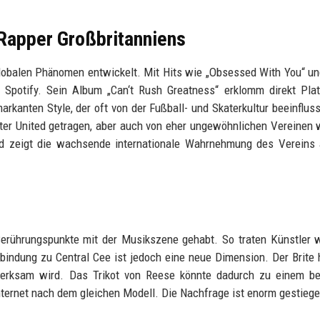
 Rapper Großbritanniens
globalen Phänomen entwickelt. Mit Hits wie „Obsessed With You“ un
e Spotify. Sein Album „Can‘t Rush Greatness“ erklomm direkt Pla
arkanten Style, der oft von der Fußball- und Skaterkultur beeinflusst
ster United getragen, aber auch von eher ungewöhnlichen Vereinen
und zeigt die wachsende internationale Wahrnehmung des Vereins
erührungspunkte mit der Musikszene gehabt. So traten Künstler 
bindung zu Central Cee ist jedoch eine neue Dimension. Der Brite 
merksam wird. Das Trikot von Reese könnte dadurch zu einem be
ternet nach dem gleichen Modell. Die Nachfrage ist enorm gestiege