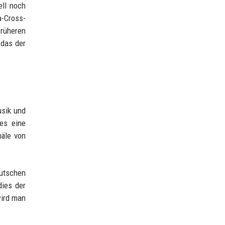
ell noch
a-Cross-
früheren
 das der
usik und
es eine
näle von
eutschen
dies der
wird man