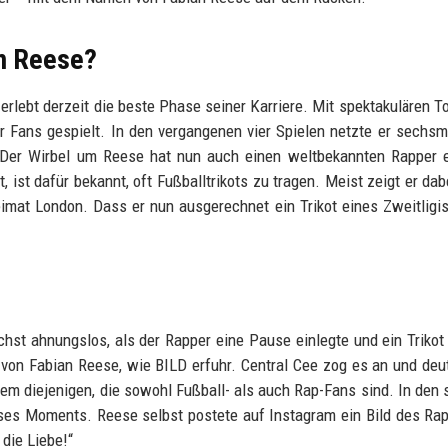
um Reese?
 erlebt derzeit die beste Phase seiner Karriere. Mit spektakulären T
r Fans gespielt. In den vergangenen vier Spielen netzte er sechsm
. Der Wirbel um Reese hat nun auch einen weltbekannten Rapper e
, ist dafür bekannt, oft Fußballtrikots zu tragen. Meist zeigt er dab
imat London. Dass er nun ausgerechnet ein Trikot eines Zweitligi
st ahnungslos, als der Rapper eine Pause einlegte und ein Trikot
 von Fabian Reese, wie BILD erfuhr. Central Cee zog es an und deu
em diejenigen, die sowohl Fußball- als auch Rap-Fans sind. In den 
ses Moments. Reese selbst postete auf Instagram ein Bild des Ra
 die Liebe!“