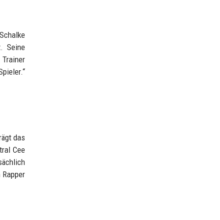
 Schalke
. Seine
 Trainer
Spieler.“
rägt das
tral Cee
sächlich
n Rapper