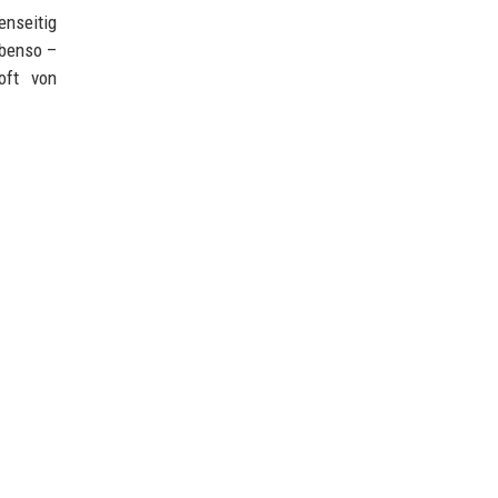
enseitig
ebenso –
oft von