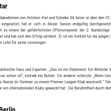
tar
ndakademien von Holstein Kiel und Schalke 04, bevor er über den FC
ingesetzt, hat er sich in dieser Saison endgültig durchgesetzt
n zu einem der gefährlichsten Offensivspieler der 2. Bundesliga.
rt und hat sich den Erfolg verdient. Er ist ein Vorbild für die jungen 
en Lohn für seine Leistungen.
ahlreiche Fans und Experten. „Das ist ein Statement: Ein Weltstar t
ese schon ist“, schrieb ein Nutzer. Ein anderer scherzte: „Wenn Cen
t, bis Reese im Sommer zu einem Premier-League-Klub wechselt.“ Tat
se von internationalen Klubs geweckt hat. Die Berühmtheit durch de
Berlin