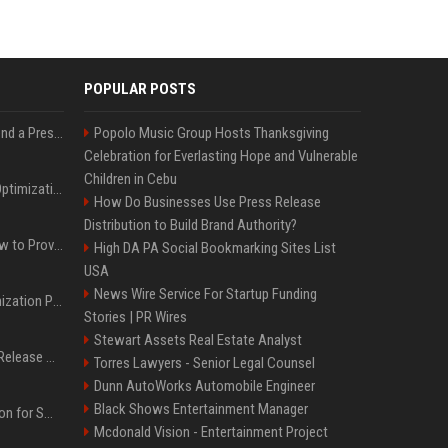
POPULAR POSTS
Best Day and Time to Send a Press Release for Media Pick Up
Popolo Music Group Hosts Thanksgiving
Celebration for Everlasting Hope and Vulnerable
Children in Cebu
Press Release SEO: 14 Optimizations That Actually Move Rankings
How Do Businesses Use Press Release
Distribution to Build Brand Authority?
AI Visibility Tracking: How to Prove Your PR Got Cited
High DA PA Social Bookmarking Sites List
USA
News Wire Service For Startup Funding
Generative Engine Optimization PR Starter Guide
Stories | PR Wires
Stewart Assets Real Estate Analyst
How to Get Your Press Release Cited in Google AI Overviews
Torres Lawyers - Senior Legal Counsel
Dunn AutoWorks Automobile Engineer
Black Shows Entertainment Manager
Press Release Distribution for Small Business Cheapest Path to Real Coverage
Mcdonald Vision - Entertainment Project