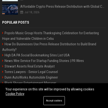
Affordable Crypto Press Release Distribution with Global Coverage
Jul 18, 2026
POPULAR POSTS
Popolo Music Group Hosts Thanksgiving Celebration for Everlasting
Hope and Vulnerable Children in Cebu
How Do Businesses Use Press Release Distribution to Build Brand
Authority?
High DA PA Social Bookmarking Sites List USA
News Wire Service For Startup Funding Stories | PR Wires
Stewart Assets Real Estate Analyst
Torres Lawyers - Senior Legal Counsel
Dunn AutoWorks Automobile Engineer
Black Shows Entertainment Manager
Mcdonald Vision - Entertainment Project Manager
Your experience on this site will be improved by allowing cookies
Cookie Policy
Accept cookies
©2026 BipBiz. All right reserved.