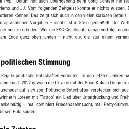
m Pop. "Darum hat auch Operngesang beim Song Contest nie reüs
r Nemo und JJ. Vom folgenden Zeitgeist konnte er nichts wissen.
otieren können. Das zeigt sich auch in den vielen kuriosen Details:
en sprachlichen Vorgaben – nichts ist in Stein gemeißelt. Der We
ieder neu zu erfinden. Wer die ESC-Geschichte genau verfolgt, erken
e am Ende ganz oben landen – nicht die, die stur einem vermein
r politischen Stimmung
n Regeln politische Botschaften verbieten. In den letzten Jahren h
beeinflusst. 2022 gewann die Ukraine mit der Band Kalush Orchestra,
 Zuschauer auf sich zog. Politische Botschaften verstecken sich auc
innerin Loreen mit "Tattoo" ein Lied über Unterdrückung und Freih
t wankelmütig – mal dominiert Friedenssehnsucht, mal Party-Stimm
 diesen Puls spüren.