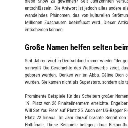
diese Show zu gewinnen? Seit Jahrzehnten versuc
entschlüsseln. Die Antwort ist jedoch alles andere als
wandelndes Phänomen, das von kulturellen Strömu
Millionen Zuschauern beeinflusst wird. Dieser Artik
entscheiden können.
Große Namen helfen selten bei
Seit Jahren wird in Deutschland immer wieder "der g
sinnvoll? Die Geschichte des Wettbewerbs zeigt, das
geboren werden. Denken wir an Abba, Céline Dion od
wurden. Sie kamen nicht als Superstars, sondern als t
Prominente Beispiele für das Scheitern großer Namen 
19. Platz von 26 Finalteilnehmern erreichte. Engelbe
Will Set You Free" auf Platz 25. Auch der US-Rapper F
Platz 22 hinaus. Im Jahr darauf brachte Senhit den 
Halbfinale. Diese Beispiele belegen, dass Bekannth