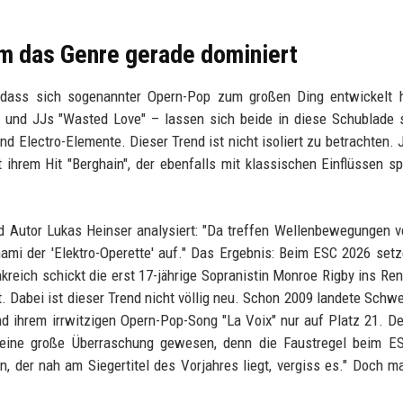
m das Genre gerade dominiert
, dass sich sogenannter Opern-Pop zum großen Ding entwickelt h
 und JJs "Wasted Love" – lassen sich beide in diese Schublade 
d Electro-Elemente. Dieser Trend ist nicht isoliert zu betrachten. 
ihrem Hit "Berghain", der ebenfalls mit klassischen Einflüssen sp
 Autor Lukas Heinser analysiert: "Da treffen Wellenbewegungen 
ami der 'Elektro-Operette' auf." Das Ergebnis: Beim ESC 2026 setz
kreich schickt die erst 17-jährige Sopranistin Monroe Rigby ins Ren
t. Dabei ist dieser Trend nicht völlig neu. Schon 2009 landete Schw
 ihrem irrwitzigen Opern-Pop-Song "La Voix" nur auf Platz 21. De
eine große Überraschung gewesen, denn die Faustregel beim ES
, der nah am Siegertitel des Vorjahres liegt, vergiss es." Doch 