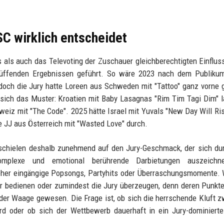
C wirklich entscheidet
 als auch das Televoting der Zuschauer gleichberechtigten Einflus
rblüffenden Ergebnissen geführt. So wäre 2023 nach dem Publiku
 doch die Jury hatte Loreen aus Schweden mit "Tattoo" ganz vorne
sich das Muster: Kroatien mit Baby Lasagnas "Rim Tim Tagi Dim" 
weiz mit "The Code". 2025 hätte Israel mit Yuvals "New Day Will Ri
 JJ aus Österreich mit "Wasted Love" durch.
n schielen deshalb zunehmend auf den Jury-Geschmack, der sich du
komplexe und emotional berührende Darbietungen auszeichn
er eingängige Popsongs, Partyhits oder Überraschungsmomente. 
r bedienen oder zumindest die Jury überzeugen, denn deren Punkte
 der Waage gewesen. Die Frage ist, ob sich die herrschende Kluft 
d oder ob sich der Wettbewerb dauerhaft in ein Jury-dominierte