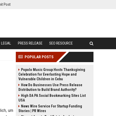
it Post
LEGAL
PRESS RELEASE
SEO RESOURCE
POPULAR POSTS
Popolo Music Group Hosts Thanksgiving
Celebration for Everlasting Hope and
Vulnerable Children in Cebu
How Do Businesses Use Press Release
Distribution to Build Brand Authority?
High DA PA Social Bookmarking Sites List
USA
News Wire Service For Startup Funding
lich, um
Stories | PR Wires