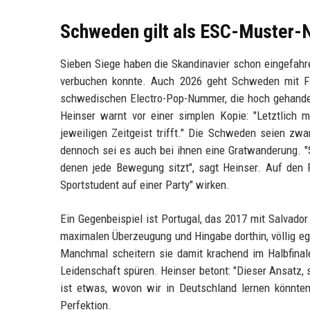
Schweden gilt als ESC-Muster-
Sieben Siege haben die Skandinavier schon eingefahre
verbuchen konnte. Auch 2026 geht Schweden mit Fav
schwedischen Electro-Pop-Nummer, die hoch gehand
Heinser warnt vor einer simplen Kopie: "Letztlich 
jeweiligen Zeitgeist trifft." Die Schweden seien zw
dennoch sei es auch bei ihnen eine Gratwanderung. "S
denen jede Bewegung sitzt", sagt Heinser. Auf den R
Sportstudent auf einer Party" wirken.
Ein Gegenbeispiel ist Portugal, das 2017 mit Salvado
maximalen Überzeugung und Hingabe dorthin, völlig e
Manchmal scheitern sie damit krachend im Halbfinale,
Leidenschaft spüren. Heinser betont: "Dieser Ansatz, 
ist etwas, wovon wir in Deutschland lernen könnte
Perfektion.