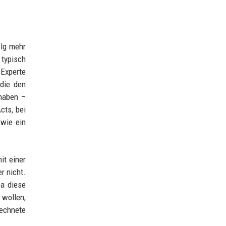
olg mehr
typisch
Experte
 die den
 haben –
cts, bei
 wie ein
it einer
r nicht.
pa diese
 wollen,
rechnete