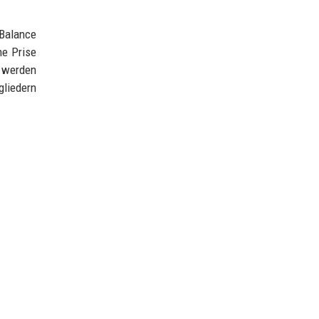
 Balance
ne Prise
n werden
gliedern