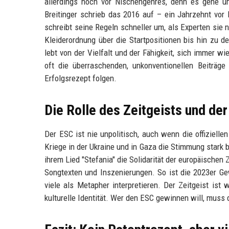
allerdings noch vor Nischengenres, denn es gehe u
Breitinger schrieb das 2016 auf – ein Jahrzehnt vo
schreibt seine Regeln schneller um, als Experten sie n
Kleiderordnung über die Startpositionen bis hin zu d
lebt von der Vielfalt und der Fähigkeit, sich immer w
oft die überraschenden, unkonventionellen Beiträg
Erfolgsrezept folgen.
Die Rolle des Zeitgeists und de
Der ESC ist nie unpolitisch, auch wenn die offizielle
Kriege in der Ukraine und in Gaza die Stimmung stark 
ihrem Lied "Stefania" die Solidarität der europäischen
Songtexten und Inszenierungen. So ist die 2023er Gew
viele als Metapher interpretieren. Der Zeitgeist is
kulturelle Identität. Wer den ESC gewinnen will, muss