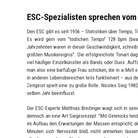
ESC-Spezialisten sprechen vom
Den ESC gibt es seit 1956 – Statistiken über Tempo, To
Es wird gern vom "tödlichen Tempo" 128 bpm (beats
Jahrzehnten waren in dieser Geschwindigkeit, schrei
größten Musikereignis". Die erfolgreichste Tonart da
viel häufiger Einzelkünstler als Bands oder Duos. Au
man also eine barfüßige Frau schicken, die in a-Moll e
in anderen Lebensbereichen teils funktioniert – aus d
Zeitgeist spielt eine zu große Rolle. Nicoles Sieg 19
selben Jahr beeinflusst.
Der ESC-Experte Matthias Breitinger wagt sich in sei
dennoch an eine Art Siegesrezept: "Mit Gimmicks tend
im Aufbau den Erwartungen der Massen entspricht; de
Minuten sich Nervosität bloß nicht anmerken lasse