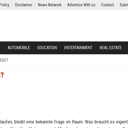
Policy
Disclaimer
News Network
Advertise With us
Contact
Subm
Y
AUTOMOBILE
EDUCATION
ENTERTAINMENT
REAL ESTATE
 ESC?
C?
laufen, bleibt eine bekannte Frage im Raum: Was braucht es eigent