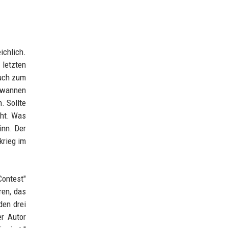
ichlich.
letzten
Buch zum
gewannen
. Sollte
cht. Was
inn. Der
krieg im
Contest"
ren, das
den drei
er Autor