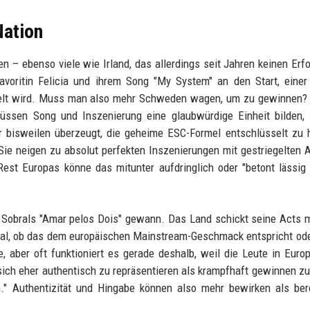
Nation
n – ebenso viele wie Irland, das allerdings seit Jahren keinen Erf
oritin Felicia und ihrem Song "My System" an den Start, einer 
elt wird. Muss man also mehr Schweden wagen, um zu gewinnen? 
müssen Song und Inszenierung eine glaubwürdige Einheit bilden,
ar bisweilen überzeugt, die geheime ESC-Formel entschlüsselt zu
ie neigen zu absolut perfekten Inszenierungen mit gestriegelten A
est Europas könne das mitunter aufdringlich oder "betont lässig
r Sobrals "Amar pelos Dois" gewann. Das Land schickt seine Acts m
gal, ob das dem europäischen Mainstream-Geschmack entspricht ode
 aber oft funktioniert es gerade deshalb, weil die Leute in Euro
sich eher authentisch zu repräsentieren als krampfhaft gewinnen zu
n." Authentizität und Hingabe können also mehr bewirken als be