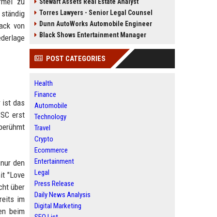
rmel zu
Stewart Assets Real Estate Analyst
 ständig
Torres Lawyers - Senior Legal Counsel
Dunn AutoWorks Automobile Engineer
ack von
Black Shows Entertainment Manager
ederlage
POST CATEGORIES
Health
Finance
 ist das
Automobile
ESC erst
Technology
tberühmt
Travel
Crypto
Ecommerce
Entertainment
 nur den
Legal
it "Love
Press Release
cht über
Daily News Analysis
reits im
Digital Marketing
sen beim