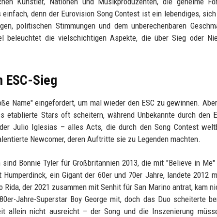
hen Künstler, Nationen und Musikproduzenten, die geheime Fo
 einfach, denn der Eurovision Song Contest ist ein lebendiges, sich
ngen, politischen Stimmungen und dem unberechenbaren Geschm
el beleuchtet die vielschichtigen Aspekte, die über Sieg oder Ni
m ESC-Sieg
roße Name" eingefordert, um mal wieder den ESC zu gewinnen. Aber
s etablierte Stars oft scheitern, während Unbekannte durch den 
er Julio Iglesias – alles Acts, die durch den Song Contest wel
alentierte Newcomer, deren Auftritte sie zu Legenden machten.
sind Bonnie Tyler für Großbritannien 2013, die mit "Believe in Me"
rt Humperdinck, ein Gigant der 60er und 70er Jahre, landete 2012 m
lo Rida, der 2021 zusammen mit Senhit für San Marino antrat, kam ni
80er-Jahre-Superstar Boy George mit, doch das Duo scheiterte be
eit allein nicht ausreicht – der Song und die Inszenierung müs