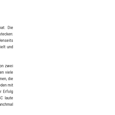
at. Die
stecken:
Jenseits
ielt und
von zwei
en viele
nen, die
eden mit
r Erfolg
C laute
manchmal