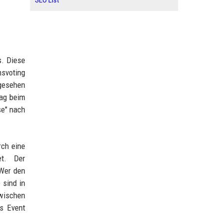
SEO List
s. Diese
msvoting
 gesehen
lag beim
se" nach
rch eine
et. Der
Wer den
 sind in
zwischen
s Event