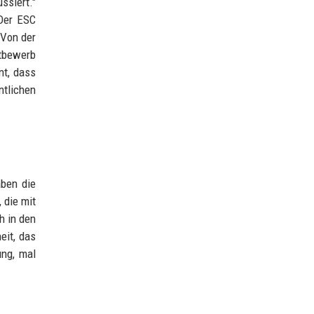
siert."
 Der ESC
 Von der
ttbewerb
nt, dass
tlichen
aben die
 die mit
h in den
eit, das
ung, mal