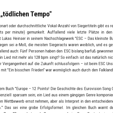
 „tödlichen Tempo"
nart oder durchschnittliche Vokal-Anzahl von Siegertiteln gibt es re
 per minute) gemunkelt. Auffallend viele letzte Plätze in den 
bt Lukas Heinser in seinem Nachschlagewerk "ESC – Das kleinste 
gegen sei a-Moll, die meisten Siegeracts waren weiblich, und es 
ffallend auch: Fünf Personen haben den ESC bislang barfuß gewonnen
in Lied mit mehr als 128 bpm singt? So einfach ist das natürlich ni
er Vergangenheit auf die Zukunft schlussfolgern – ist beim ESC Uns
82 mit "Ein bisschen Frieden" war womöglich auch durch den Falkland
nem Buch "Europe – 12 Points! Die Geschichte des Eurovision Song 
enziell sparsam sein; ein Lied aus einem gängigen Genre komponie
n Wettbewerb ernst nehmen, aber als Interpret in den entscheiden
n." Das sei eine grobe Erfolgsformel. Im gleichen Buch warnt d